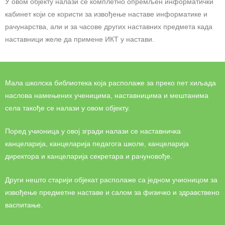
У овом објекту налази се комплетно опремљен информатички
кабинет који се користи за извођење наставе информатике и
рачунарства, али и за часове других наставних предмета када
наставници желе да примене ИКТ у настави.
Мала школска библиотека која располаже за преко пет хиљада
наслова намењених ученицима, наставницима и мештанима
села такође се налази у овом објекту.
Поред учионица у овој згради налази се наставничка
канцеларија, канцеларија педагога школе, канцеларија
директора и канцеларија секретара и рачуновође.
Други нешто старији објекат располаже са једном учионицом за
извођење предметне наставе и салом за физичко и здравствено
васпитање.