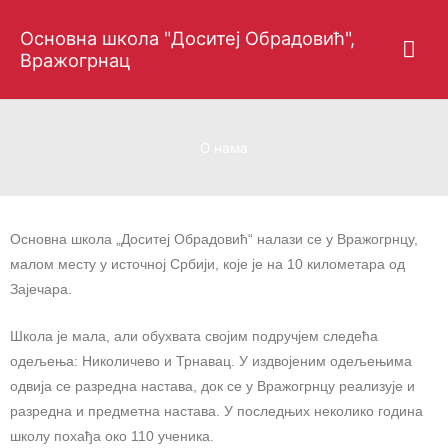
Пређи
Гла
Основна школа "Доситеј Обрадовић",
на
Вражогрнац
садржај
изб
О нама
Основна школа „Доситеј Обрадовић“ налази се у Вражогрнцу,
малом месту у источној Србији, које је на 10 километара од
Зајечара.
Школа је мала, али обухвата својим подручјем следећа
одељења: Николичево и Трнавац. У издвојеним одељењима
одвија се разредна настава, док се у Вражогрнцу реализује и
разредна и предметна настава. У последњих неколико година
школу похађа око 110 ученика.