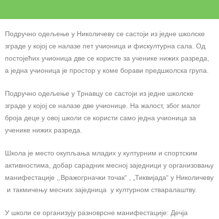
Подручно одељење у Николичеву се састоји из једне школске
зграде у којој се налазе пет учионица и фискултурна сала. Од
постојећих учионица две се користе за ученике нижих разреда,
а једна учионица је простор у коме борави предшколска група.
Подручно одељење у Трнавцу се састоји из једне школске
зграде у којој се налазе две учионице. На жалост, због малог
броја деце у овој школи се користи само једна учионица за
ученике нижих разреда.
Школа је место окупљања младих у културним и спортским
активностима, добар сарадник месној заједници у организовању
манифестације ,,Вражогрначки точак“ , „Тиквијада“ у Николичеву
и такмичењу месних заједница у културном стваралаштву.
У школи се организују разноврсне манифестације: Дечја