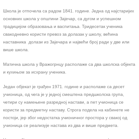
Школа је отпочела са радом 1841. године. Једна од најстаријих
основних школа у општини Зајечар, са дугом и успешном
традицијом образовања и васпитања. Тридесетак ученика
свакодневно користи превоз за долазак у школу, већина
наставника долази из Зајечара и највећи број ради у две или
више школа.
Матична школа у Вражогрнцу располаже са два школска објекта
и кухињом за исхрану ученика.
Један објекат је грађен 1971. године и располаже са десeт
учионица, од чега је у једној смештена предшколска група,
четири су намењене разредној настави, а пет учионица се
користи за предметну наставу. Строга подела на кабинете не
постоји, јер због недостатка учионичног простора у свакој од
учионица се реализује настава из два и више предмета.