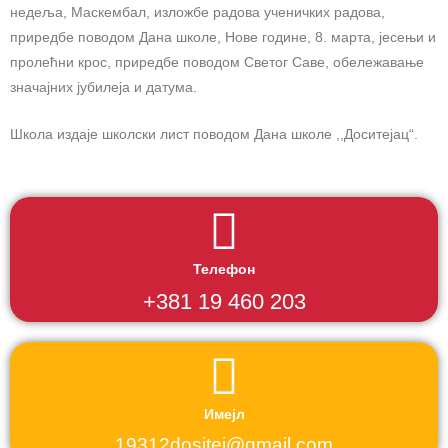
недеља, Маскембал, изложбе радова ученичких радова,
приредбе поводом Дана школе, Нове године, 8. марта, јесењи и
пролећни крос, приредбе поводом Светог Саве, обележавање
значајних јубилеја и датума.
Школа издаје школски лист поводом Дана школе ,,Доситејац“.
Телефон
+381 19 460 203
Имејл
19312dositej@gmail.com