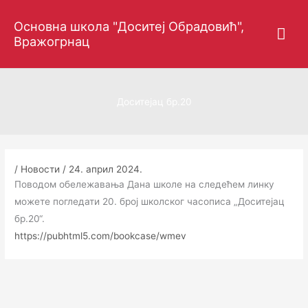
Пређи
Гла
Основна школа "Доситеј Обрадовић",
на
Вражогрнац
садржај
изб
Доситејац бр.20
/
Новости
/
24. април 2024.
Поводом обележавања Дана школе на следећем линку
можете погледати 20. број школског часописа „Доситејац
бр.20“.
https://pubhtml5.com/bookcase/
wmev