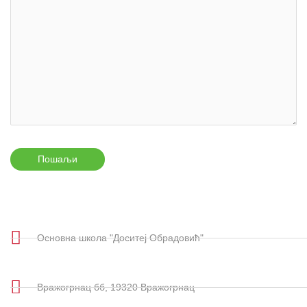
Основна школа "Доситеј Обрадовић"
Вражогрнац бб, 19320 Вражогрнац