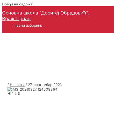
Пређи на садржај
Основна школа "Доситеј Обрадовић",
Вражогрнац
Главни изборник
Европски дан језика
/
Новости
/
27. септембар 2021.
◄
1
2
3