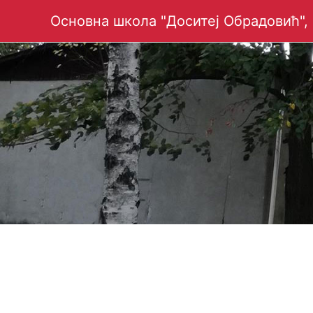
Пређи
Основна школа "Доситеј Обрадовић",
на
садржај