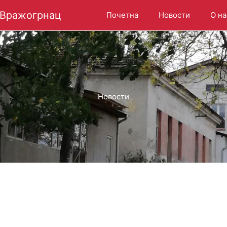
 Вражогрнац
Почетна
Новости
О н
Новости