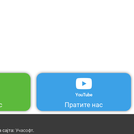
YouTube
с
Пратите нас
 сајта:
Учасофт
.