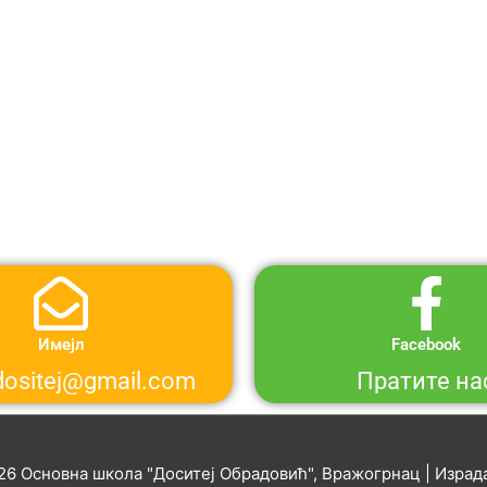
НОВОСТИ
Имејл
Facebook
ositej@gmail.com
Пратите на
026
Основна школа "Доситеј Обрадовић", Вражогрнац
| Израда