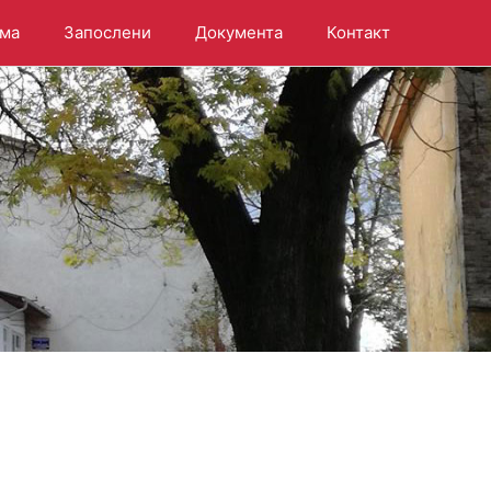
ама
Запослени
Документа
Контакт