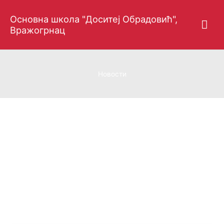
Пређи
Гла
Основна школа "Доситеј Обрадовић",
на
Вражогрнац
садржај
изб
Новости
НОВОСТИ