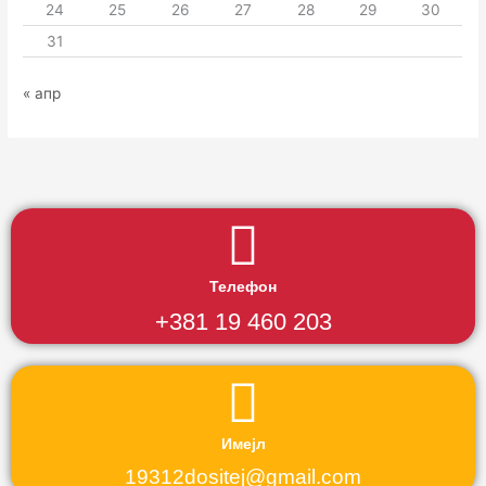
24
25
26
27
28
29
30
31
« апр
Телефон
+381 19 460 203
Имејл
19312dositej@gmail.com