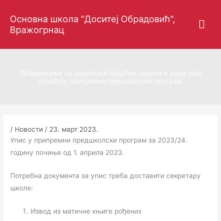
Пређи
Гла
Основна школа "Доситеј Обрадовић",
на
Вражогрнац
садржај
изб
Обавештење за родитеље будућих правка и деце која
похађају припремно предшколски програм
/
Новости
/
23. март 2023.
Упис у припремни предшколски програм за 2023/24.
годину почиње од 1. априла 2023.
Потребна документа за упис треба доставити секретару
школе:
Извод из матичне књиге рођених