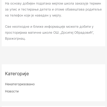
На основу добијен података мејлом школа заказује термин
за упис и тестирање детета и отоме обавештава родитеље
на телефон који је наведен у мејлу.
Све неопходне и ближе информације можете добити у
просторијама матичне школе ОШ „Доситеј Обрадовић“,
Вражогрнац.
Категорије
Некатегоризовано
Новости