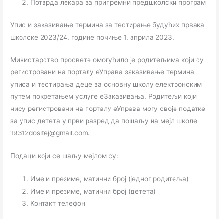
Потврда лекара за припремни предшколски програм
Упис и заказивање термина за тестирање будућих првака
школске 2023/24. године почиње 1. априла 2023.
Министарство просвете омогућило је родитељима који су
регистровани на порталу еУправа заказивање термина
уписа и тестирања деце за основну школу електронским
путем покретањем услуге еЗаказивања. Родитељи који
нису регистровани на порталу еУправа могу своје податке
за упис детета у први разред да пошаљу на мејл школе
19312dositej@gmail.com.
Подаци који се шаљу мејлом су:
Име и презиме, матични број (једног родитеља)
Име и презиме, матични број (детета)
Контакт телефон